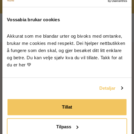
🐝 Sichere dir als Erster die Giveaways!
🐝 Super Tipps und Rezepte für Essen, Haut
und Haare
Vossabia brukar cookies
🐝 Inspiration von unserem Bauernhof
Akkurat som me blandar urter og bivoks med omtanke, 
brukar me cookies med respekt. Dei hjelper nettbutikken 
å fungere som den skal, og gjer besøket ditt litt enklare 
Ich bin damit einverstanden, dass meine Daten
og betre. Du kan velje sjølv kva du vil tillate. Takk for at 
zum Erhalt von Newslettern von Vossabia
gespeichert werden.
Bereit, Vossabia
du er her 💚
auszuprobieren?
Ja, ich möchte E-Mails von Vossabia
erhalten!
Detaljar
Seit 2004 haben wir Tausenden von Menschen geholfen
Tillat
Tilpass