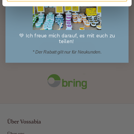
💚 Ich freue mich darauf, es mit euch zu
teilen!
HANDELN SIE JETZT!
* Der Rabatt gilt nur für Neukunden.
Versand ab Voss mit Bring
Über Vossabia
Über uns