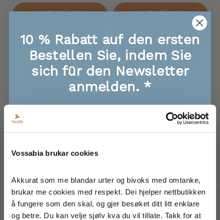
HINZUFÜGEN
HINZUFÜGEN
10 % Rabatt auf den ersten
Bestellen Sie, indem Sie
sich für den Newsletter
anmelden. *
🐝 Exklusive Angebote, Infos zu neuen
Produkten
🐝 Sichere dir als Erster die Giveaways!
Sonnenschutz
🐝 Super Tipps und Rezepte für Essen, Haut
und Haare
Vossabia brukar cookies
Angebot
Ab 319,00 kr
🐝 Inspiration von unserem Bauernhof
HINZUFÜGEN
Akkurat som me blandar urter og bivoks med omtanke, 
brukar me cookies med respekt. Dei hjelper nettbutikken 
å fungere som den skal, og gjer besøket ditt litt enklare 
Ich bin damit einverstanden, dass meine Daten
og betre. Du kan velje sjølv kva du vil tillate. Takk for at 
zum Erhalt von Newslettern von Vossabia