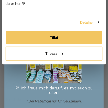
Über Vossabia
gespeichert werden.
du er her 💚
Über uns
Ja, ich möchte E-Mails von Vossabia
erhalten!
Händler
Detaljar
Medien und Zusammenarbeit
Der Blog
Tillat
Helfen
Tilpass
FAQs
Rückgaberecht
Geschäftsbedingungen
Datenschutzrichtlinie
💚 Ich freue mich darauf, es mit euch zu
teilen!
Kontakt
* Der Rabatt gilt nur für Neukunden.