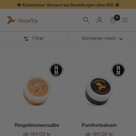
Überspringen
🐝 Kostenloser Versand bei Bestellungen über 850 🐝
0
Vossabia
Speis
Filter
Sortieren nach
Vossabias
Festival-
Kit
Ringelblumensalbe
Pantherbalsam
Angebot
Angebot
ab 189,00 kr
ab 189,00 kr