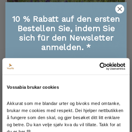
10 % Rabatt auf den ersten
Bestellen Sie, indem Sie
sich für den Newsletter
anmelden. *
🐝 Exklusive Angebote, Infos zu neuen
Produkten
🐝 Sichere dir als Erster die Giveaways!
Lavendel aus dem Garten lässt sich wunderbar
🐝 Super Tipps und Rezepte für Essen, Haut
trocknen und in einem kleinen Stoffbeutel tragen, um
und Haare
Vossabia brukar cookies
🐝 Inspiration von unserem Bauernhof
seinen Duft und seine entspannende Wirkung zu
entfalten.
Akkurat som me blandar urter og bivoks med omtanke, 
brukar me cookies med respekt. Dei hjelper nettbutikken 
å fungere som den skal, og gjer besøket ditt litt enklare 
💜 Bei Vossabia finden Sie Lavendel in mehreren
Ich bin damit einverstanden, dass meine Daten
og betre. Du kan velje sjølv kva du vil tillate. Takk for at 
zum Erhalt von Newslettern von Vossabia
Kostbarkeiten, die den Alltag sanfter und ruhiger
gespeichert werden.
du er her 💚