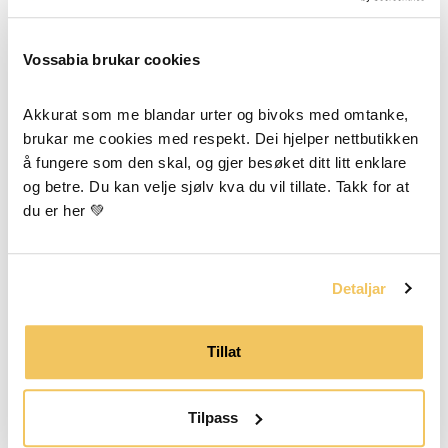
Vossabia brukar cookies
👉
LIPPENPEELING!
Akkurat som me blandar urter og bivoks med omtanke, 
Hast du schon gehört, dass es Lippenpeelings gibt?
brukar me cookies med respekt. Dei hjelper nettbutikken 
Großartig für noch weichere Lippen! 🪶 Aber wusstest
å fungere som den skal, og gjer besøket ditt litt enklare 
og betre. Du kan velje sjølv kva du vil tillate. Takk for at 
du, dass, wenn du eins hast
Vossabia Zitruspeeling
in
du er her 💚
deinem Regal steht, hast du tatsächlich ein perfektes
Lippenpeeling, das du sofort verwenden kannst! Es ist
essbar (Emil ist damit aufgewachsen, seinen Finger in
Detaljar
das Körperpeeling zu tauchen und dieses köstliche
Peeling aufzuschlürfen 😂), und es ist tatsächlich
Tillat
wichtig, dass ein Lippenpeeling essbar ist, denn es ist
ziemlich wahrscheinlich, dass du etwas in deine
Tilpass
Lippen bekommst und 😋 Deshalb empfehle ich, leicht